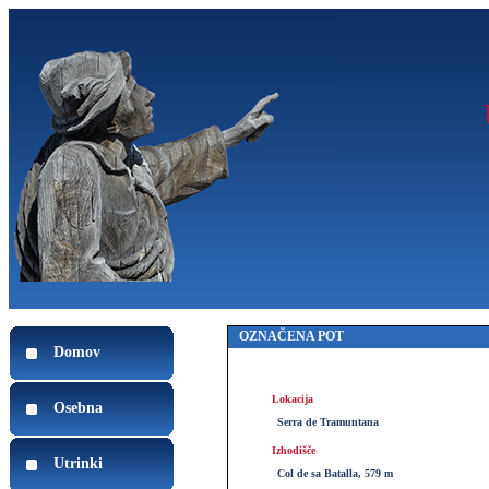
OZNAČENA POT
Domov
Lokacija
Osebna
Serra de Tramuntana
Izhodišče
Utrinki
Col de sa Batalla, 579 m