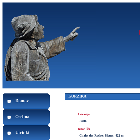
KORZIKA
Domov
Lokacija
Osebna
Porto
Izhodišče
Utrinki
Chalet des Roches Bleues, 422 m