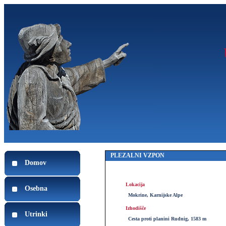
PLEZALNI VZPON
Domov
Lokacija
Osebna
Mokrine, Karnijske Alpe
Izhodišče
Utrinki
Cesta proti planini Rudnig, 1583 m