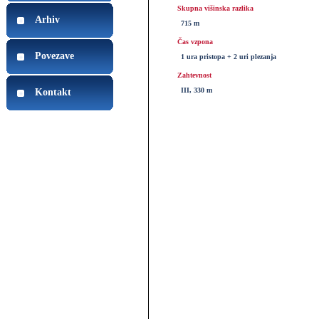
Skupna višinska razlika
Arhiv
715 m
Čas vzpona
Povezave
1 ura pristopa + 2 uri plezanja
Zahtevnost
III, 330 m
Kontakt