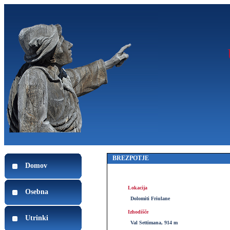
BREZPOTJE
Domov
Lokacija
Osebna
Dolomiti Friulane
Izhodišče
Utrinki
Val Settimana, 914 m