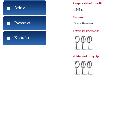
Skupna višinska razlika
Arhiv
1545 m
Čas ture
Povezave
3 ure 30 minut
Težavnost orientacije
Kontakt
Zahtevnost brezpotja