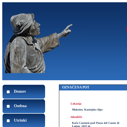
OZNAČENA POT
Domov
Lokacija
Osebna
Mokrine, Karnijske Alpe
Izhodišče
Utrinki
Koča Caserute pod Passo del Cason di
Lanza, 1425 m