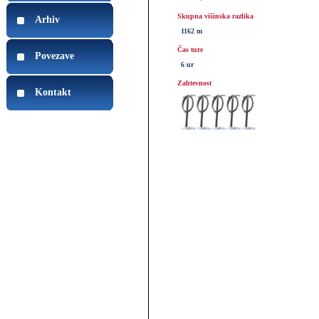
Skupna višinska razlika
Arhiv
1162 m
Čas ture
Povezave
6 ur
Zahtevnost
Kontakt