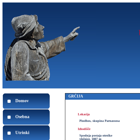
GRČIJA
Domov
Lokacija
Osebna
Pindhos, skupina Parnassosa
Izhodišče
Utrinki
Spodnja postaja otroške
vlečnice, 1807 m