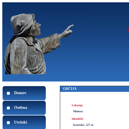
GRČIJA
Domov
Lokacija
Osebna
Meteora
Izhodišče
Utrinki
Kastraki, 227 m