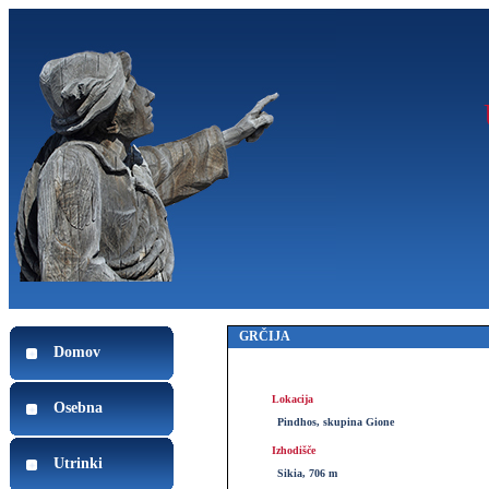
GRČIJA
Domov
Lokacija
Osebna
Pindhos, skupina Gione
Izhodišče
Utrinki
Sikia, 706 m