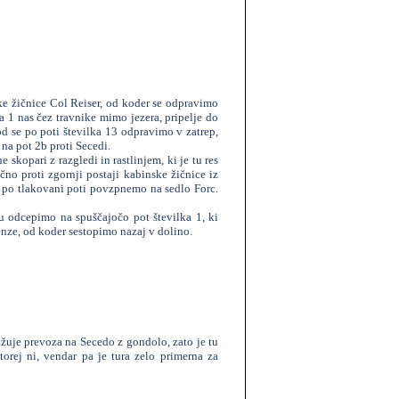
ke žičnice Col Reiser, od koder se odpravimo
ka 1 nas čez travnike mimo jezera, pripelje do
tod se po poti številka 13 odpravimo v zatrep,
 na pot 2b proti Secedi.
skopari z razgledi in rastlinjem, ki je tu res
čno proti zgornji postaji kabinske žičnice iz
 po tlakovani poti povzpnemo na sedlo Forc.
 odcepimo na spuščajočo pot številka 1, ki
enze, od koder sestopimo nazaj v dolino.
žuje prevoza na Secedo z gondolo, zato je tu
torej ni, vendar pa je tura zelo primerna za