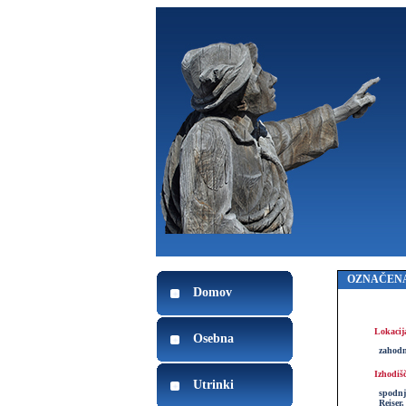
OZNAČENA
Domov
Lokacij
Osebna
zahodn
Izhodiš
Utrinki
spodnj
Reiser