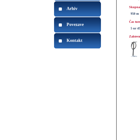
Skupna 
Arhiv
950 m
Čas tur
Povezave
5 ur 4
Zahtevn
Kontakt