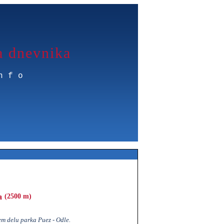
a dnevnika
nfo
a
(2500 m)
m delu parka Puez - Odle.