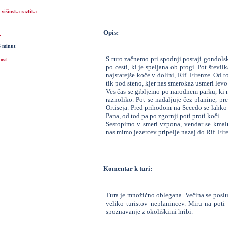
višinska razlika
Opis:
e
5 minut
S turo začnemo pri spodnji postaji gondols
ost
po cesti, ki je speljana ob progi. Pot števil
najstarejše koče v dolini, Rif. Firenze. Od 
tik pod steno, kjer nas smerokaz usmeri levo
Ves čas se gibljemo po narodnem parku, ki ne 
raznoliko. Pot se nadaljuje čez planine, pre
Ortiseja. Pred prihodom na Secedo se lahko
Pana, od tod pa po zgornji poti proti koči.
Sestopimo v smeri vzpona, vendar se kmalu
nas mimo jezercev pripelje nazaj do Rif. Fir
Komentar k turi:
Tura je množično oblegana. Večina se poslu
veliko turistov neplanincev. Miru na poti 
spoznavanje z okoliškimi hribi.