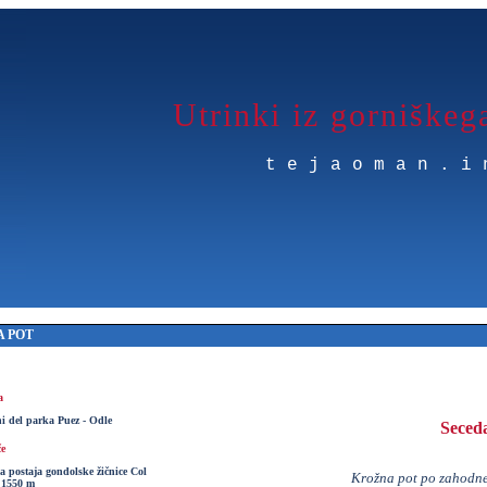
Utrinki iz gorniškeg
tejaoman.i
 POT
a
i del parka Puez - Odle
Seced
če
a postaja gondolske žičnice Col
Krožna pot po zahodne
, 1550 m