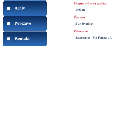
Skupna višinska razlika
Arhiv
1400 m
Čas ture
Povezave
5 ur 30 minut
Zahtevnost
Sassongher - Via Ferrata 1A
Kontakt