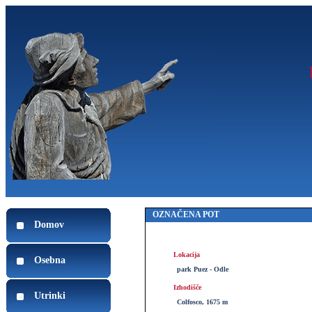
OZNAČENA POT
Domov
Lokacija
Osebna
park Puez - Odle
Izhodišče
Utrinki
Colfosco, 1675 m