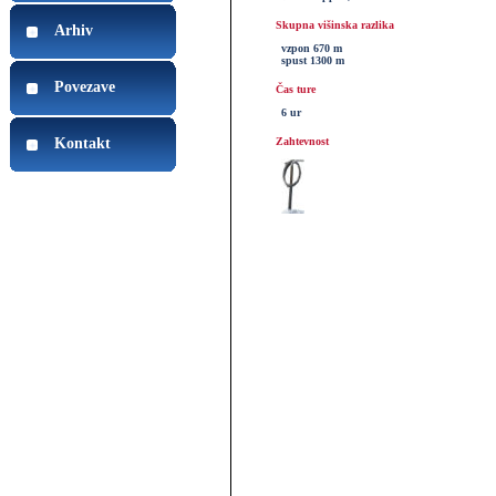
Skupna višinska razlika
Arhiv
vzpon 670 m
spust 1300 m
Povezave
Čas ture
6 ur
Kontakt
Zahtevnost