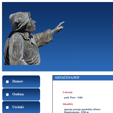
OZNAČENA POT
Domov
Lokacija
Osebna
park Puez - Odle
Izhodišče
Utrinki
zgornja postaja gondolske žičnice
Danterceppies, 2298 m