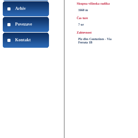
Skupna višinska razlika
Arhiv
1660 m
Čas ture
Povezave
7 ur
Zahtevnost
Piz dles Conturines - Via
Kontakt
Ferrata 1B