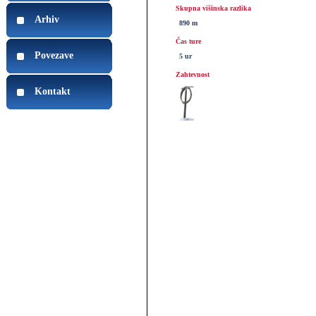
Skupna višinska razlika
Arhiv
890 m
Čas ture
Povezave
5 ur
Zahtevnost
Kontakt