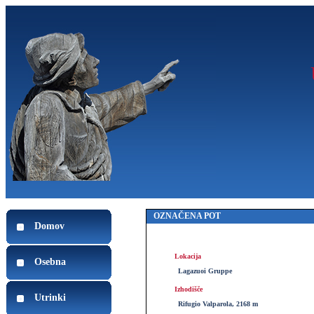
OZNAČENA POT
Domov
Lokacija
Osebna
Lagazuoi Gruppe
Izhodišče
Utrinki
Rifugio Valparola, 2168 m