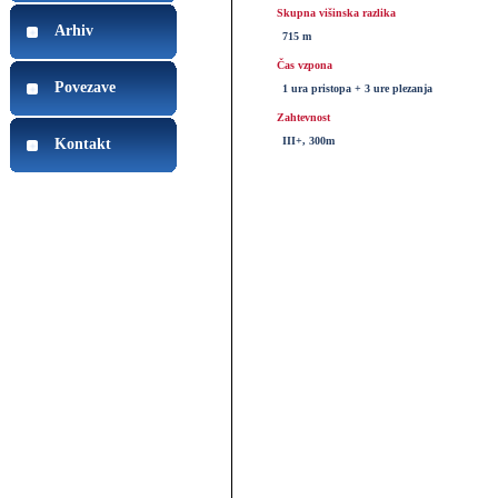
Skupna višinska razlika
Arhiv
715 m
Čas vzpona
Povezave
1 ura pristopa + 3 ure plezanja
Zahtevnost
III+, 300m
Kontakt