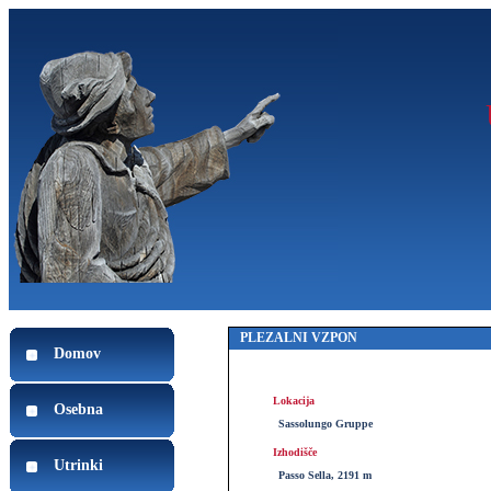
PLEZALNI VZPON
Domov
Lokacija
Osebna
Sassolungo Gruppe
Izhodišče
Utrinki
Passo Sella, 2191 m