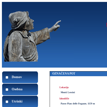
OZNAČENA POT
Domov
Lokacija
Osebna
Monti Lessini
Izhodišče
Utrinki
Passo Pian delle Fugazze, 1159 m