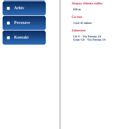
Skupna višinska razlika
Arhiv
650 m
Čas ture
Povezave
3 ure 45 minut
Zahtevnost
Cir V - Via Ferrata 2A
Kontakt
Gran Cir - Via Ferrata 1A