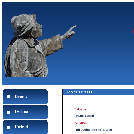
OZNAČENA POT
Domov
Lokacija
Osebna
Monti Lessini
Izhodišče
Utrinki
Rif. Alpino Revolto, 1355 m