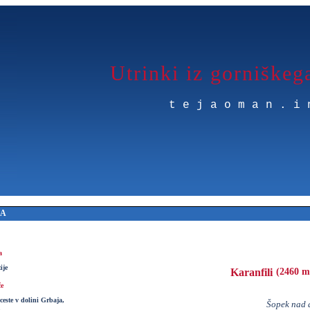
Utrinki iz gorniškeg
tejaoman.i
RA
a
ije
Karanfili
(2460 m
če
ceste v dolini Grbaja,
Šopek nad 