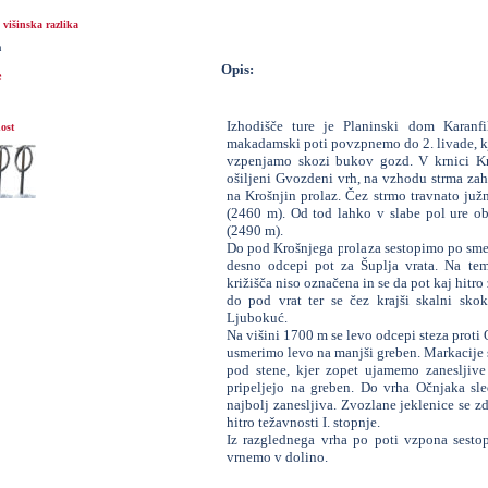
višinska razlika
m
Opis:
e
Izhodišče ture je Planinski dom Karanf
ost
makadamski poti povzpnemo do 2. livade, kje
vzpenjamo skozi bukov gozd. V krnici Kro
ošiljeni Gvozdeni vrh, na vzhodu strma za
na Krošnjin prolaz. Čez strmo travnato juž
(2460 m). Od tod lahko v slabe pol ure obi
(2490 m).
Do pod Krošnjega prolaza sestopimo po smer
desno odcepi pot za Šuplja vrata. Na tem
križišča niso označena in se da pot kaj hitro
do pod vrat ter se čez krajši skalni sk
Ljubokuć.
Na višini 1700 m se levo odcepi steza proti 
usmerimo levo na manjši greben. Markacije s
pod stene, kjer zopet ujamemo zanesljive
pripeljejo na greben. Do vrha Očnjaka sle
najbolj zanesljiva. Zvozlane jeklenice se zd
hitro težavnosti I. stopnje.
Iz razglednega vrha po poti vzpona sesto
vrnemo v dolino.