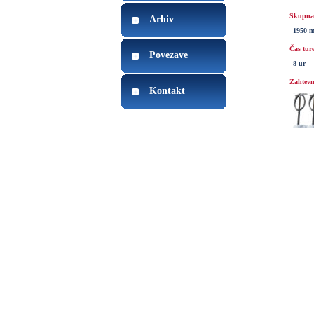
Skupna 
Arhiv
1950 
Čas tur
Povezave
8 ur
Zahtevn
Kontakt