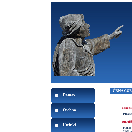
ČRNA GO
Domov
Lokacij
Osebna
Proklet
Izhodiš
Utrinki
Konec 
1179 m