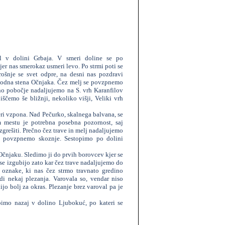
il v dolini Grbaja. V smeri doline se po
r nas smerokaz usmeri levo. Po strmi poti se
šnje se svet odpre, na desni nas pozdravi
hodna stena Očnjaka. Čez melj se povzpnemo
no pobočje nadaljujemo na S. vrh Karanfilov
ščemo še bližnji, nekoliko višji, Veliki vrh
i vzpona. Nad Pečurko, skalnega balvana, se
 mestu je potrebna posebna pozornost, saj
 zgrešiti. Prečno čez trave in melj nadaljujemo
ok povzpnemo skoznje. Sestopimo po dolini
Očnjaku. Sledimo ji do prvih borovcev kjer se
e izgubijo zato kar čez trave nadaljujemo do
 oznake, ki nas čez strmo travnato gredino
di nekaj plezanja. Varovala so, vendar niso
ijo bolj za okras. Plezanje brez varoval pa je
pimo nazaj v dolino Ljubokuć, po kateri se