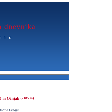
a dnevnika
nfo
)
in Očnjak
(2185 m)
dolino Grbaja.