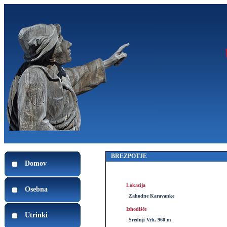
BREZPOTJE
Domov
Lokacija
Osebna
Zahodne Karavanke
Izhodišče
Utrinki
Srednji Vrh, 960 m