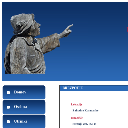
BREZPOTJE
Domov
Lokacija
Osebna
Zahodne Karavanke
Izhodišče
Utrinki
Srednji Vrh, 960 m