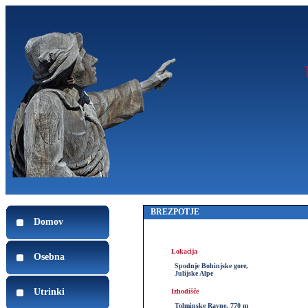
BREZPOTJE
Domov
Lokacija
Osebna
Spodnje Bohinjske gore,
Julijske Alpe
Utrinki
Izhodišče
Tolminske Ravne, 770 m