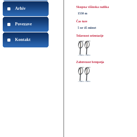
Skupna višinska razlika
Arhiv
1550 m
Čas ture
Povezave
5 ur 45 minut
Težavnost orientacije
Kontakt
Zahtevnost brezpotja