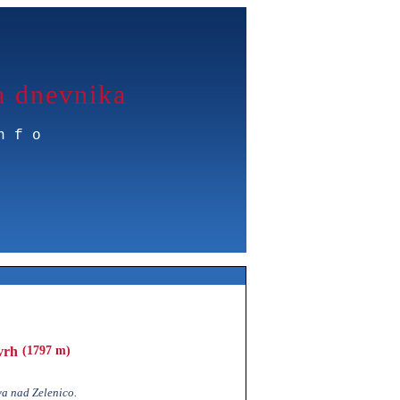
a dnevnika
nfo
vrh
(1797 m)
a nad Zelenico.