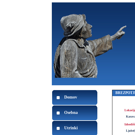
BREZPOTJ
Domov
Lokacij
Osebna
Karav
Izhodiš
Utrinki
Ljubel