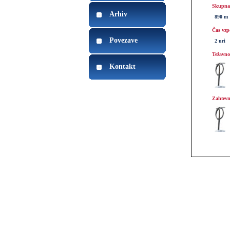
Skupna 
Arhiv
890 m
Čas vzp
Povezave
2 uri
Težavnos
Kontakt
Zahtevn