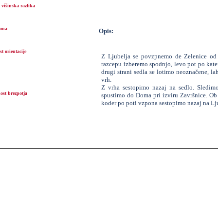
višinska razlika
ona
Opis:
t orientacije
Z Ljubelja se povzpnemo de Zelenice od 
razcepu izberemo spodnjo, levo pot po kater
drugi strani sedla se lotimo neoznačene, lah
vrh.
Z vrha sestopimo nazaj na sedlo. Sledimo
ost brezpotja
spustimo do Doma pri izviru Završnice. O
koder po poti vzpona sestopimo nazaj na Lj