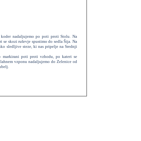
koder nadaljujemo po poti proti Stolu. Na
i se skozi ruševje spustimo do sedla Šija. Na
ko sledljive steze, ki nas pripelje na Srednji
 markirani poti proti vzhodu, po kateri se
b lahnem vzponu nadaljujemo do Zelenice od
ubelj.