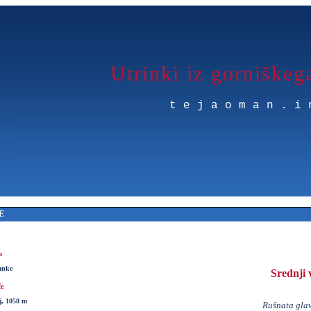
Utrinki iz gorniškeg
tejaoman.i
E
a
anke
Srednji 
če
j, 1058 m
Rušnata glav