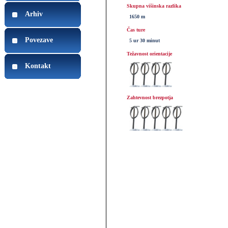
Skupna višinska razlika
Arhiv
1650 m
Čas ture
Povezave
5 ur 30 minut
Težavnost orientacije
Kontakt
Zahtevnost brezpotja