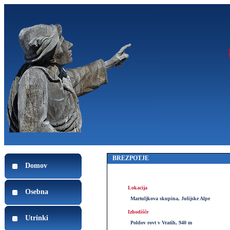
BREZPOTJE
Domov
Lokacija
Osebna
Martuljkova skupina, Julijske Alpe
Izhodišče
Utrinki
Poldov rovt v Vratih, 940 m