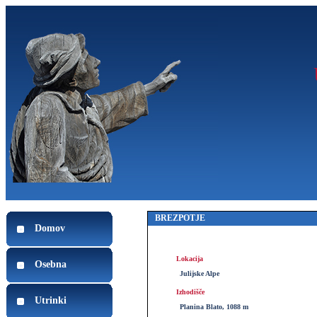
BREZPOTJE
Domov
Lokacija
Osebna
Julijske Alpe
Izhodišče
Utrinki
Planina Blato, 1088 m