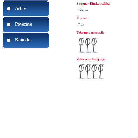
Skupna višinska razlika
Arhiv
1750 m
Čas ture
Povezave
7 ur
Težavnost orientacije
Kontakt
Zahtevnost brezpotja