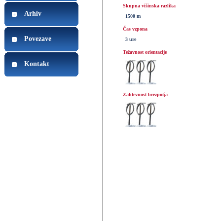
Skupna višinska razlika
Arhiv
1500 m
Čas vzpona
Povezave
3 ure
Težavnost orientacije
Kontakt
Zahtevnost brezpotja