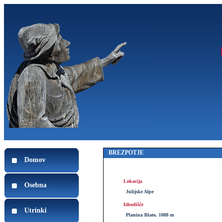
BREZPOTJE
Domov
Lokacija
Osebna
Julijske Alpe
Izhodišče
Utrinki
Planina Blato, 1088 m