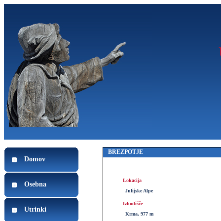
BREZPOTJE
Domov
Lokacija
Osebna
Julijske Alpe
Izhodišče
Utrinki
Krma, 977 m