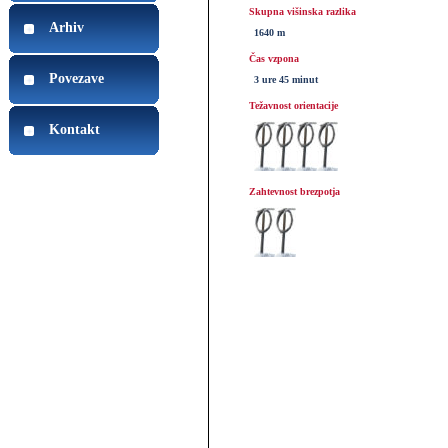
Skupna višinska razlika
Arhiv
1640 m
Čas vzpona
Povezave
3 ure 45 minut
Težavnost orientacije
Kontakt
Zahtevnost brezpotja