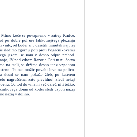
e. Mimo koče se povzpnemo v zatrep Krnice,
od po dobre pol ure lahkotnejšega plezanja
vratc, od koder si v desetih minutah najprej
 še sledimo zgornji poti proti Pogačnikovemu
ga jezera, se nam v desno odpre prehod.
anjo, JV pod vrhom Razorja. Poti tu ni. Sprva
mo na meli, se držimo desno ter z vzponom
 steno. Tu nas možic povabi levo na polico.
 Na desni se nam pokaže žleb, po katerem
lo nagruščena, zato previdno! Sledi nekaj
ebenu. Od tod do vrha ni več daleč, niti težko.
ačnikovega doma od koder sledi vzpon nazaj
mo nazaj v dolino.