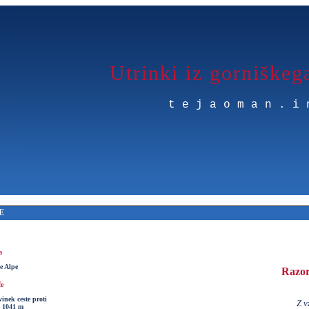
Utrinki iz gorniškeg
tejaoman.i
E
a
ke Alpe
Razo
če
ovinek ceste proti
Z v
, 1041 m