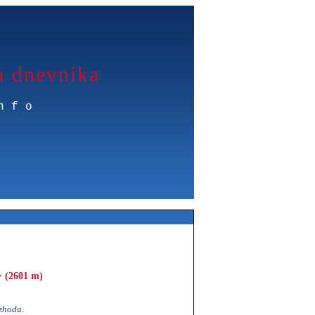
a dnevnika
nfo
r
(2601 m)
zhoda.