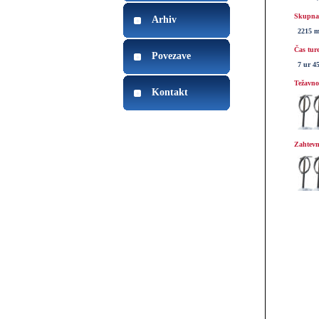
Skupna 
Arhiv
2215 
Čas tur
Povezave
7 ur 4
Težavnos
Kontakt
Zahtevn