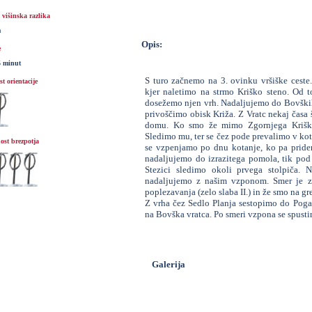
višinska razlika
m
Opis:
e
5 minut
S turo začnemo na 3. ovinku vršiške cest
t orientacije
kjer naletimo na strmo Kriško steno. Od t
dosežemo njen vrh. Nadaljujemo do Bovških 
privoščimo obisk Križa. Z Vratc nekaj časa
domu. Ko smo že mimo Zgornjega Kriške
Sledimo mu, ter se čez pode prevalimo v kot
ost brezpotja
se vzpenjamo po dnu kotanje, ko pa pride
nadaljujemo do izrazitega pomola, tik pod
Stezici sledimo okoli prvega stolpiča.
nadaljujemo z našim vzponom. Smer je ze
poplezavanja (zelo slaba II.) in že smo na gr
Z vrha čez Sedlo Planja sestopimo do Pog
na Bovška vratca. Po smeri vzpona se spusti
Galerija