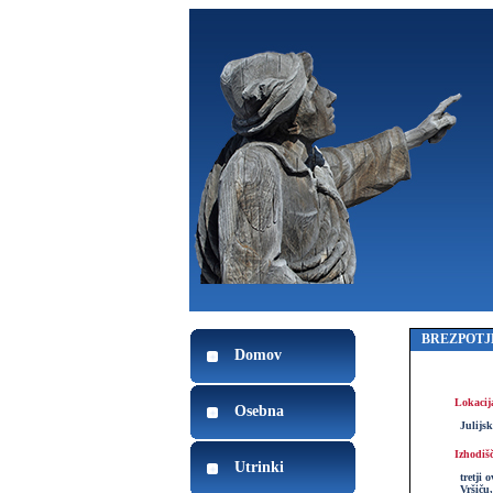
BREZPOTJ
Domov
Lokacij
Osebna
Julijs
Izhodiš
Utrinki
tretji 
Vršiču