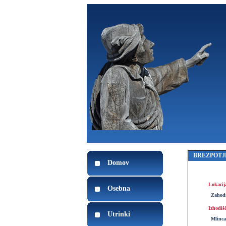
BREZPOTJ
Domov
Lokacij
Osebna
Zahod
Izhodiš
Utrinki
Mlinca