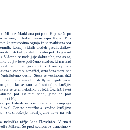
ni Mlince. Markirana pot proti Kepi se že po
 označeno, v desko vrezan napis Kepa). Poti
avnika prestopimo ograjo in se markirana pot
romnih, komaj vidnih sledeh predhodnikov
m da priti tudi po dobro vidni poti, ki gre od
a). V desno se nadaljuje dobro uhojena steza,
liko bolj v levo poiščemo stezico, ki nas nad
 sledimo do ostrega ovinka v desno kjer nas
ojena a vzorno, z možici, označena steza nas
. Nadaljujemo desno. Steza se večinoma drži
. Pot je ves čas dobro sledljiva. Izgubi pa se
po grapi, ko se nam na desni odpre krušljiv
veta se teren nekoliko položi. Čez lažji svet
jamemo pot. Po njej nadaljujemo do pod
i proti Kepi.
ve, po katerih se povzpnemo do manjšega
 skal. Čez ne pretežko a izredno krušljivo
o. Skozi ruševje nadaljujemo levo na vrh
o nekoliko nižje Lepe Plevelnice. V smeri
sedlu Mlinca. Še pred sedlom se usmerimo v