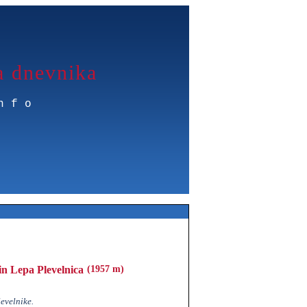
a dnevnika
nfo
in Lepa Plevelnica
(1957 m)
evelnike.