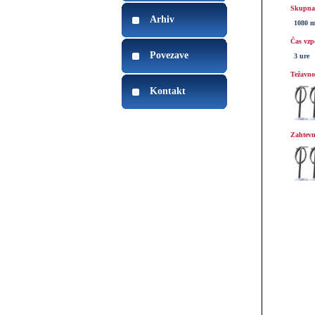
Skupna 
Arhiv
1080 
Čas vzp
Povezave
3 ure
Težavnos
Kontakt
Zahtevn