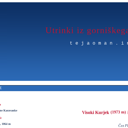
Utrinki iz gorniškeg
tejaoman.i
E
a
ne Karavanke
Visoki Kurjek
(1973 m)
če
, 1064 m
Čez Pl