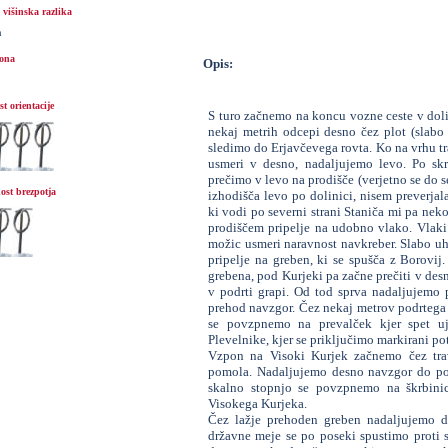
višinska razlika
m
ona
Opis:
t orientacije
S turo začnemo na koncu vozne ceste v doli
nekaj metrih odcepi desno čez plot (slabo
sledimo do Erjavčevega rovta. Ko na vrhu tr
usmeri v desno, nadaljujemo levo. Po sk
prečimo v levo na prodišče (verjetno se do se
ost brezpotja
izhodišča levo po dolinici, nisem preverjal
ki vodi po severni strani Staniča mi pa neko
prodiščem pripelje na udobno vlako. Vlaki
možic usmeri naravnost navkreber. Slabo uh
pripelje na greben, ki se spušča z Borovij
grebena, pod Kurjeki pa začne prečiti v desno
v podrti grapi. Od tod sprva nadaljujemo 
prehod navzgor. Čez nekaj metrov podrtega s
se povzpnemo na prevalček kjer spet u
Plevelnike, kjer se priključimo markirani pot
Vzpon na Visoki Kurjek začnemo čez tra
pomola. Nadaljujemo desno navzgor do pod
skalno stopnjo se povzpnemo na škrbinic
Visokega Kurjeka.
Čez lažje prehoden greben nadaljujemo d
državne meje se po poseki spustimo proti 