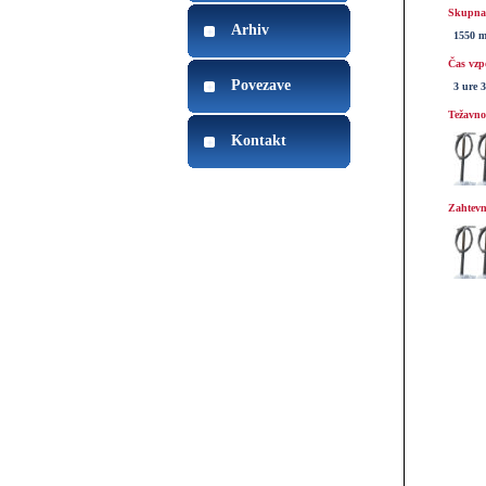
Skupna 
Arhiv
1550 
Čas vzp
Povezave
3 ure 
Težavnos
Kontakt
Zahtevn