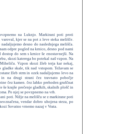
ovzpnemo na Luknjo. Markirani poti proti
roval, kjer se na pot z leve steka melišče.
e nadaljujemo desno do naslednjega melišča.
 nam odpre pogled na krnico, desno pod nami
l dostop do sem s krnice še enostavnejši. Na
lebu, skozi katerega bo potekal naš vzpon. Na
Miheliču. Vzpon skozi žleb terja kar nekaj,
so gladke skale, tik nad vstopom. Težavam se
ostane žleb strm in ozek nadaljujemo levo na
 in na drugi strani čez travnato pobočje
bine čez kamen. čez lahko prehoden gruščnat
e še krajše prečenje gladkih, skalnih plošč in
oma. Po njej se povzpnemo na vrh.
ani poti. Nižje na melišču se z markirane poti
eoznačena, vendar dobro uhojena steza, po
skozi Sovatno vrnemo nazaj v Vrata.