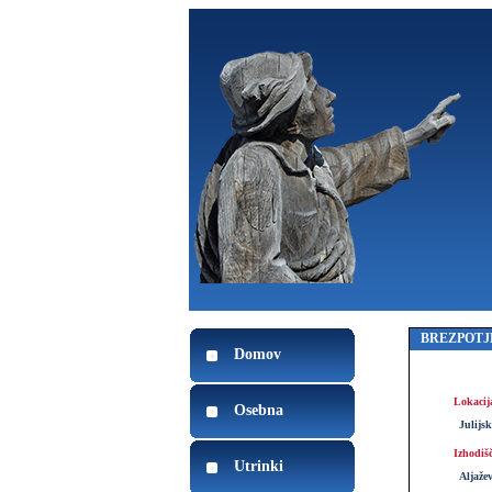
BREZPOTJ
Domov
Lokacij
Osebna
Julijs
Izhodiš
Utrinki
Aljaže