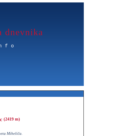
a dnevnika
nfo
c
(2419 m)
neta Miheliča.