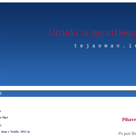
Utrinki iz gorniškeg
tejaoman.i
E
a
ke Alpe
Pihave
če
v dom v Vratih, 1015 m
Po poti Ti