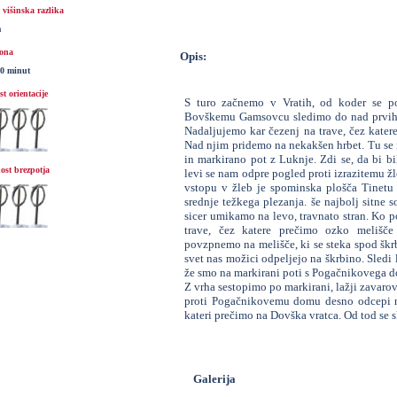
višinska razlika
m
ona
Opis:
30 minut
t orientacije
S turo začnemo v Vratih, od koder se p
Bovškemu Gamsovcu sledimo do nad prvih va
Nadaljujemo kar čezenj na trave, čez kater
Nad njim pridemo na nekakšen hrbet. Tu se
in markirano pot z Luknje. Zdi se, da bi bi
ost brezpotja
levi se nam odpre pogled proti izrazitemu ž
vstopu v žleb je spominska plošča Tinetu 
srednje težkega plezanja. še najbolj sitne 
sicer umikamo na levo, travnato stran. Ko p
trave, čez katere prečimo ozko melišče
povzpnemo na melišče, ki se steka spod škr
svet nas možici odpeljejo na škrbino. Sledi l
že smo na markirani poti s Pogačnikovega d
Z vrha sestopimo po markirani, lažji zavarov
proti Pogačnikovemu domu desno odcepi n
kateri prečimo na Dovška vratca. Od tod se 
Galerija