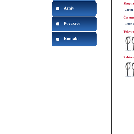
Skupna 
Arhiv
730 m
Čas tur
Povezave
3 ure 
Težavnos
Kontakt
Zahtevn