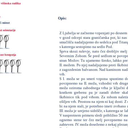
višinska razlika
e
Opis:
15 minut
t orientacije
Z Ljubelja se začnemo vzpenjati po desnem 
v gozd odcepi stara graničarska pot, ki nas
smučišču nadaljujemo do sedelca pod Triangl
s katerega sestopimo na sedlo Pod.
Sprva skozi ruševje, nato čez drobljiv mel
ost brezpotja
Severnim Zobom. Še pred sedlom se povzpne
stran Možov. Tu ujamemo široko, lahko preh
II. možem. Po njej nadaljujemo proti škrbin
z zagozdenim balvanom. Nad kaminom nadal
vrh.
S I. moža se po smeri vzpona spustimo do
povzpnemo na II. moža, vzhodni vrh druge č
moža oziroma zahodnega vrha je ključni del
kratkem grebenu pa je zaradi dobre ska
škrbinico tik pod vrhom. Za robom nalet
ošiljen vrh. Prostora na njem ni kaj dosti. 
bi na njem stali, je potrebno imeti zvrhano
III. moža je urejeno sidrišče, s katerega se 
V nasprotnem primeru sledi približno 50 metr
ognemo stene ter čez melj povzpnemo na 
zahteven. IV. moža dosežemo z nekaj plezanja