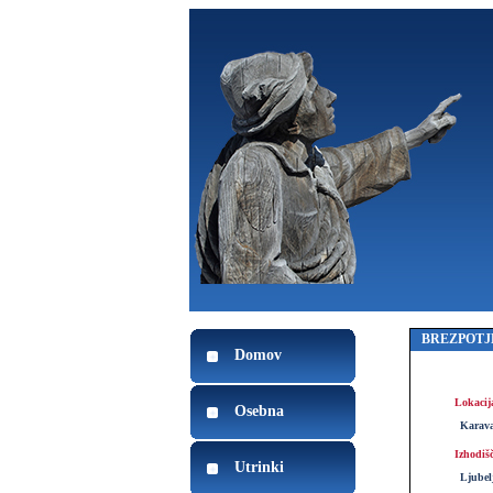
BREZPOTJ
Domov
Lokacij
Osebna
Karav
Izhodiš
Utrinki
Ljubel