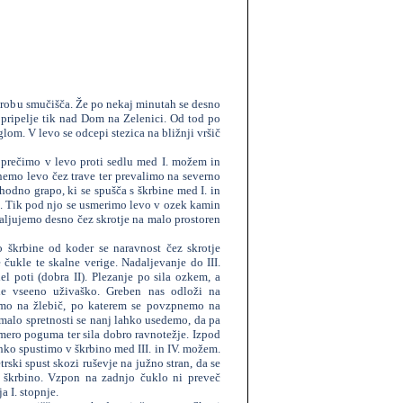
robu smučišča. Že po nekaj minutah se desno
 pripelje tik nad Dom na Zelenici. Od tod po
om. V levo se odcepi stezica na bližnji vršič
j prečimo v levo proti sedlu med I. možem in
mo levo čez trave ter prevalimo na severno
odno grapo, ki se spušča s škrbine med I. in
i. Tik pod njo se usmerimo levo v ozek kamin
jujemo desno čez skrotje na malo prostoren
 škrbine od koder se naravnost čez skrotje
ukle te skalne verige. Nadaljevanje do III.
 poti (dobra II). Plezanje po sila ozkem, a
le vseeno uživaško. Greben nas odloži na
imo na žlebič, po katerem se povzpnemo na
Z malo spretnosti se nanj lahko usedemo, da pa
 mero poguma ter sila dobro ravnotežje. Izpod
lahko spustimo v škrbino med III. in IV. možem.
ski spust skozi ruševje na južno stran, da se
škrbino. Vzpon na zadnjo čuklo ni preveč
 I. stopnje.