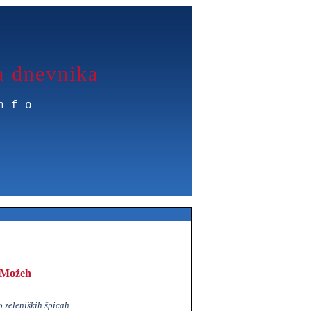
a dnevnika
nfo
 Možeh
 zeleniških špicah.