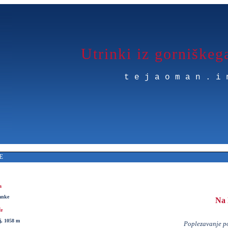
Utrinki iz gorniškeg
tejaoman.i
E
a
anke
Na
če
j, 1058 m
Poplezavanje po