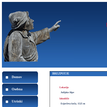
BREZPOTJE
Domov
Lokacija
Osebna
Julijske Alpe
Izhodišče
Utrinki
Erjavčeva koča, 1525 m