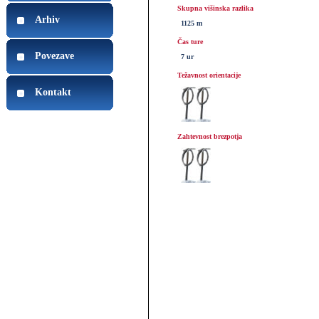
Skupna višinska razlika
Arhiv
1125 m
Čas ture
Povezave
7 ur
Težavnost orientacije
Kontakt
Zahtevnost brezpotja