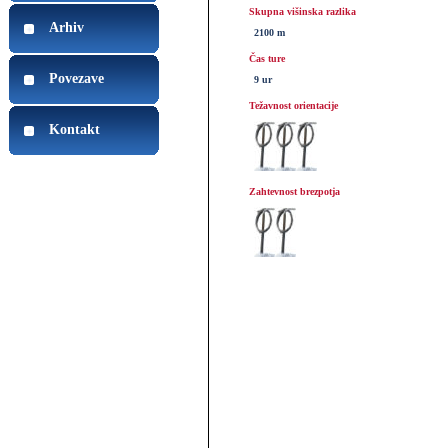
Skupna višinska razlika
Arhiv
2100 m
Čas ture
Povezave
9 ur
Težavnost orientacije
Kontakt
Zahtevnost brezpotja