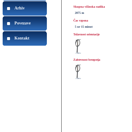
Skupna višinska razlika
Arhiv
2075 m
Čas vzpona
Povezave
5 ur 15 minut
Težavnost orientacije
Kontakt
Zahtevnost brezpotja