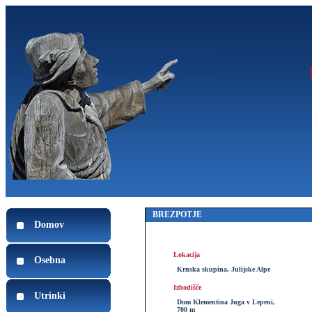
BREZPOTJE
Domov
Lokacija
Osebna
Krnska skupina, Julijske Alpe
Izhodišče
Utrinki
Dom Klementina Juga v Lepeni,
700 m