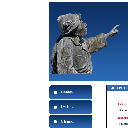
BREZPOTJ
Domov
Lokacij
Osebna
Zahod
Izhodiš
Utrinki
Srednj