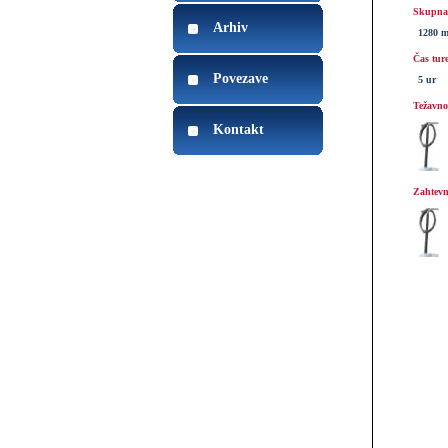
Skupna 
Arhiv
1280 
Čas tur
Povezave
5 ur
Težavnos
Kontakt
Zahtevn