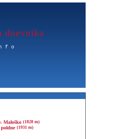
a dnevnika
nfo
,
Maloško
(1828 m)
 poldne
(1931 m)