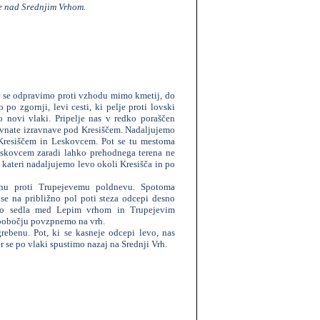
e nad Srednjim Vrhom.
 se odpravimo proti vzhodu mimo kmetij, do
o zgornji, levi cesti, ki pelje proti lovski
novi vlaki. Pripelje nas v redko poraščen
vnate izravnave pod Kresiščem. Nadaljujemo
Kresiščem in Leskovcem. Pot se tu mestoma
skovcem zaradi lahko prehodnega terena ne
o kateri nadaljujemo levo okoli Kresišča in po
enu proti Trupejevemu poldnevu. Spotoma
e na približno pol poti steza odcepi desno
do sedla med Lepim vrhom in Trupejevim
 pobočju povzpnemo na vrh.
ebenu. Pot, ki se kasneje odcepi levo, nas
r se po vlaki spustimo nazaj na Srednji Vrh.