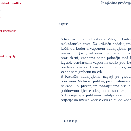
Razgledno prečenj
višinska razlika
m
e
Opis:
t orientacije
S turo začnemo na Srednjem Vrhu, od koder
makadamske ceste. Na križišču nadaljujemo p
koči, od koder z vzponom nadaljujemo po 
macesnov gozd, nad katerim pridemo do tra
ost brezpotja
proti desni, vzpnemo se po pobočju med 
izgubi, vendar sam vzpon na sedlo pod Le
predstavlja težav. Tu se priključimo poti, p
vzhodnem grebenu na vrh.
S Kresišča nadaljujemo naprej po greb
obiščemo Maloško poldne, proti kateremu s
navzdol. S prečenjem nadaljujemo vse 
poldnevom, kjer se odcepimo desno, ter po
S Trupejevega poldneva nadaljujemo po gr
pripelje do lovske koče v Železnici, od kode
Galerija