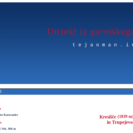
Utrinki iz gorniškeg
tejaoman.i
E
a
ne Karavanke
Kresišče
(1839 m)
in Trupejevo
če
i Vrh, 960 m