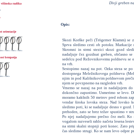
Divji greben n
višinska razlika
m
e
Opis:
t orientacije
Skozi Korške peči (Trögerner Klamm) se za
Sprva sledimo cesti ob potoku. Markacije
Skromni in strmi stezici skozi gozd sl
nadaljuje čez gozdnat greben, občasno se 
ost brezpotja
sedelcu pod Režovnikovemu poldnevu se od
na vrh.
Sestopimo nazaj na pot. Ozka steza se po 
dostopnega Meležnikovega poldneva (Mele
njim in pod Kališnikovim poldnevom prečimo
njem se povzpnemo na razgleden vrh.
Vrnemo se nazaj na pot in nadaljujem do s
dokončno zapustimo. Usmerimo se levo. Do
moramo kakšnih 50 metrov pred robom zapu
vendar široka lovska steza. Nad lovsko 
sledimo poti, ki se nadaljuje desno v gozd.
prehoden, zato se brez težav spustimo v str
Po njej nadaljujemo prečno čez meli. Ko s
vogalom razveseli rahlo načeta lesena leste
na strmi skalni stopnji poti konec. Zato pr
čas sledimo strugi. Ko se nam levo odpre p