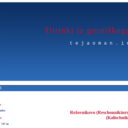
Utrinki iz gorniškeg
tejaoman.i
E
a
anke
Režovnikovo (Reschouniktur
(Kalischni
če
, 747 m