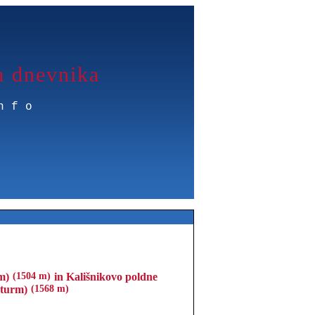
a dnevnika
nfo
m)
(1504 m)
in Kališnikovo poldne
kturm)
(1568 m)