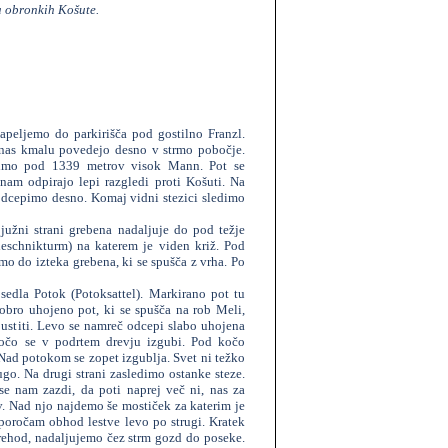
a obronkih Košute.
peljemo do parkirišča pod gostilno Franzl.
 nas kmalu povedejo desno v strmo pobočje.
edimo pod 1339 metrov visok Mann. Pot se
nam odpirajo lepi razgledi proti Košuti. Na
cepimo desno. Komaj vidni stezici sledimo
južni strani grebena nadaljuje do pod težje
schnikturm) na katerem je viden križ. Pod
 do izteka grebena, ki se spušča z vrha. Po
edla Potok (Potoksattel). Markirano pot tu
bro uhojeno pot, ki se spušča na rob Meli,
stiti. Levo se namreč odcepi slabo uhojena
kočo se v podrtem drevju izgubi. Pod kočo
 Nad potokom se zopet izgublja. Svet ni težko
ugo. Na drugi strani zasledimo ostanke steze.
e nam zazdi, da poti naprej več ni, nas za
v. Nad njo najdemo še mostiček za katerim je
iporočam obhod lestve levo po strugi. Kratek
rehod, nadaljujemo čez strm gozd do poseke.