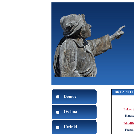
BREZPOTJ
Domov
Lokacij
Osebna
Karav
Izhodiš
Utrinki
Franzl