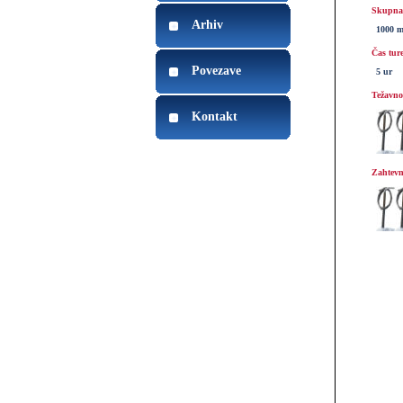
Skupna 
Arhiv
1000 
Čas tur
Povezave
5 ur
Težavnos
Kontakt
Zahtevn