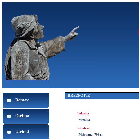
BREZPOTJE
Domov
Lokacija
Osebna
Mežakla
Izhodišče
Utrinki
Mojstrana, 730 m