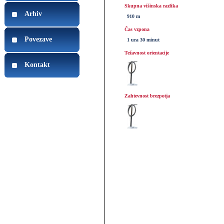
Skupna višinska razlika
Arhiv
910 m
Čas vzpona
Povezave
1 ura 30 minut
Težavnost orientacije
Kontakt
Zahtevnost brezpotja