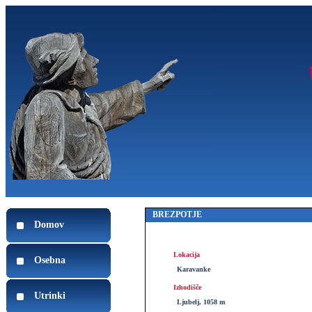
BREZPOTJE
Domov
Lokacija
Osebna
Karavanke
Izhodišče
Utrinki
Ljubelj, 1058 m