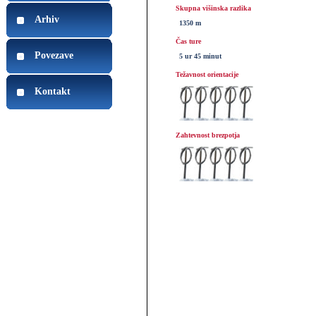
Skupna višinska razlika
Arhiv
1350 m
Čas ture
Povezave
5 ur 45 minut
Težavnost orientacije
Kontakt
Zahtevnost brezpotja