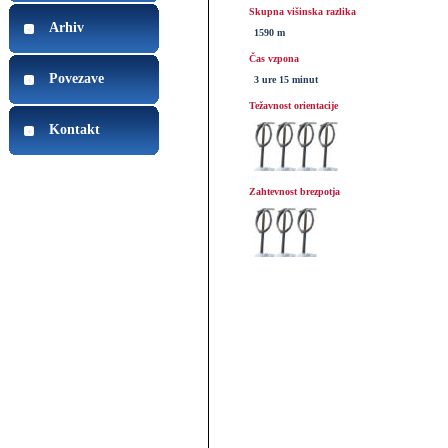
Skupna višinska razlika
Arhiv
1590 m
Čas vzpona
Povezave
3 ure 15 minut
Težavnost orientacije
Kontakt
Zahtevnost brezpotja