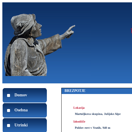
BREZPOTJE
Domov
Lokacija
Osebna
Martuljkova skupina, Julijske Alpe
Izhodišče
Utrinki
Poldov rovt v Vratih, 940 m