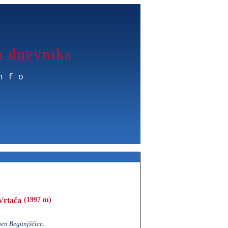
a dnevnika
nfo
Vrtača
(1997 m)
en Begunjščice.