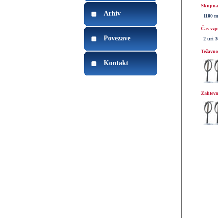
Skupna 
Arhiv
1100 m
Čas vzp
Povezave
2 uri 
Težavnos
Kontakt
Zahtevn