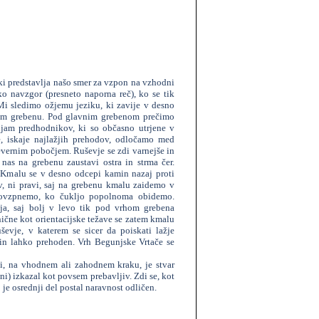
 ki predstavlja našo smer za vzpon na vzhodni
o navzgor (presneto naporna reč), ko se tik
i sledimo ožjemu jeziku, ki zavije v desno
kem grebenu. Pod glavnim grebenom prečimo
injam predhodnikov, ki so občasno utrjene v
, iskaje najlažjih prehodov, odločamo med
evernim pobočjem. Ruševje se zdi varnejše in
nas na grebenu zaustavi ostra in strma čer.
 Kmalu se v desno odcepi kamin nazaj proti
v, ni pravi, saj na grebenu kmalu zaidemo v
 povzpnemo, ko čukljo popolnoma obidemo.
ja, saj bolj v levo tik pod vrhom grebena
ične kot orientacijske težave se zatem kmalu
ševje, v katerem se sicer da poiskati lažje
 in lahko prehoden. Vrh Begunjske Vrtače se
i, na vhodnem ali zahodnem kraku, je stvar
i) izkazal kot povsem prebavljiv. Zdi se, kot
aj je osrednji del postal naravnost odličen.