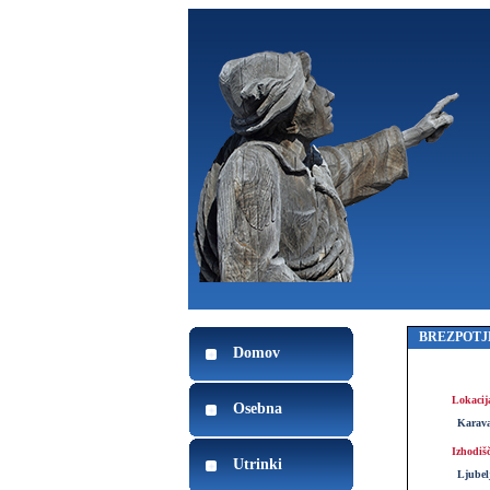
BREZPOTJ
Domov
Lokacij
Osebna
Karav
Izhodiš
Utrinki
Ljubel