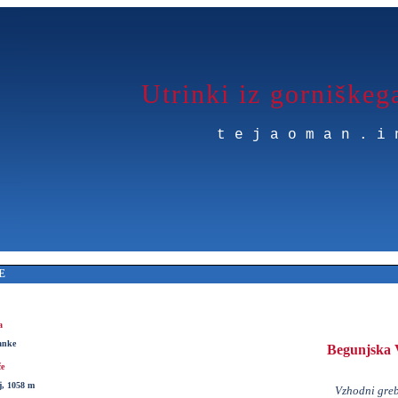
Utrinki iz gorniškeg
tejaoman.i
E
a
anke
Begunjska 
če
j, 1058 m
Vzhodni greb