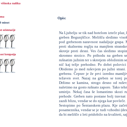
višinska razlika
ona
Opis:
30 minut
t orientacije
Na Ljubelju se tik nad hotelom izteče plaz,
greben Begunjščice. Melišču sledimo visok
pod grebenom naravnost nadaljuje grapa. M
proti skalnemu roglju na manjšem strans
skrotje proti desni. Ves čas sledimo stop
ost brezpotja
skromno stezico. Po prihodu na greben se
rušnatim južnim ter s skrotjem obloženim s
nič kaj težje prehodno. Po dobri polovici 
Obidemo jo med ruševjem po južni strani.
grebenu. Čeprav je že prvi izredno mamlji
težaven svet. Nazaj na greben se torej
Držimo se kamina, strogo desno od rušev
naletimo na gosto rušnato zaporo. Tako tehn
umirijo. Nekaj časa še lomastimo skozi ru
prehode. Greben nato postane bolj travnat
zazdi blizu, vendar se do njega kar povleče.
Sestopimo po Šentanskem plazu. Kje začet
posameznika, vendar se je tudi vzhodni (desn
da bi melišče z leti pridobilo na kvaliteti, s