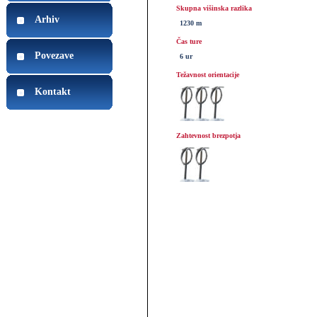
Skupna višinska razlika
Arhiv
1230 m
Čas ture
Povezave
6 ur
Težavnost orientacije
Kontakt
Zahtevnost brezpotja