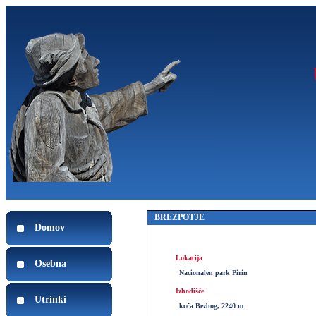
BREZPOTJE
Domov
Lokacija
Osebna
Nacionalen park Pirin
Izhodišče
Utrinki
koča Bezbog, 2240 m