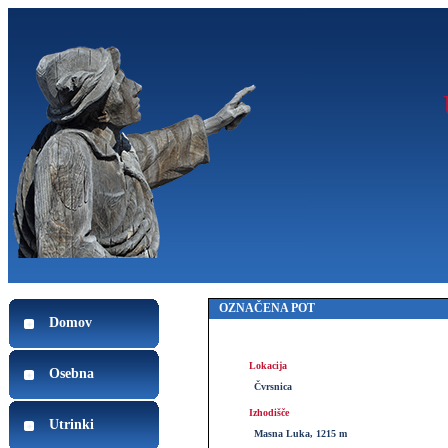
OZNAČENA POT
Domov
Lokacija
Osebna
Čvrsnica
Izhodišče
Utrinki
Masna Luka, 1215 m