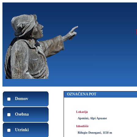
OZNAČENA POT
Domov
Lokacija
Osebna
Apenini, Alpi Apuane
Izhodišče
Utrinki
Rifugio Donegani, 1150 m