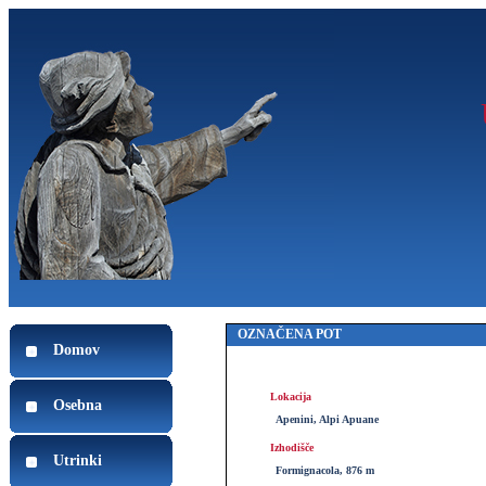
OZNAČENA POT
Domov
Lokacija
Osebna
Apenini, Alpi Apuane
Izhodišče
Utrinki
Formignacola, 876 m