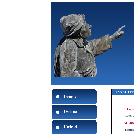
OZNAČENA
Domov
Lokacij
Osebna
Totes 
Izhodiš
Utrinki
Hinter