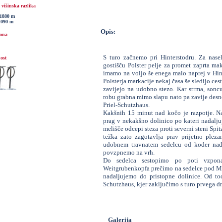
višinska razlika
1880 m
1090 m
Opis:
ona
S turo začnemo pri Hinterstodru. Za nasel
ost
gostišču Polster pelje za promet zaprta ma
imamo na voljo še enega malo naprej v Hint
Polsterja markacije nekaj časa še sledijo ces
zavijejo na udobno stezo. Kar strma, sonc
robu grabna mimo slapu nato pa zavije desn
Priel-Schutzhaus.
Kakšnih 15 minut nad kočo je razpotje. Na
prag v nekakšno dolinico po kateri nadalj
melišče odcepi steza proti severni steni Spi
težka zato zagotavlja prav prijetno pleza
udobnem travnatem sedelcu od koder nada
povzpnemo na vrh.
Do sedelca sestopimo po poti vzpon
Weitgrubenkopfa prečimo na sedelce pod Me
nadaljujemo do pristopne dolinice. Od to
Schutzhaus, kjer zaključimo s turo prvega d
Galerija