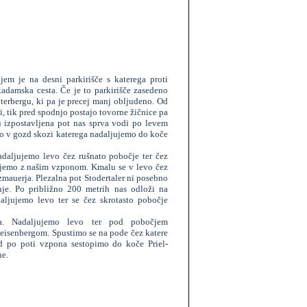
jem je na desni parkirišče s katerega proti
kadamska cesta. Če je to parkirišče zasedeno
erbergu, ki pa je precej manj obljudeno. Od
ti, tik pred spodnjo postajo tovorne žičnice pa
u izpostavljena pot nas sprva vodi po levem
o v gozd skozi katerega nadaljujemo do koče
daljujemo levo čez rušnato pobočje ter čez
ujemo z našim vzponom. Kmalu se v levo čez
tzmauerja. Plezalna pot Stodertaler ni posebno
nje. Po približno 200 metrih nas odloži na
ljujemo levo ter se čez skrotasto pobočje
a. Nadaljujemo levo ter pod pobočjem
isenbergom. Spustimo se na pode čez katere
d po poti vzpona sestopimo do koče Priel-
ne.