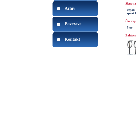
Skupna 
Arhiv
vzpon 
spust 
Čas vzp
Povezave
5 ur
Zahtevn
Kontakt