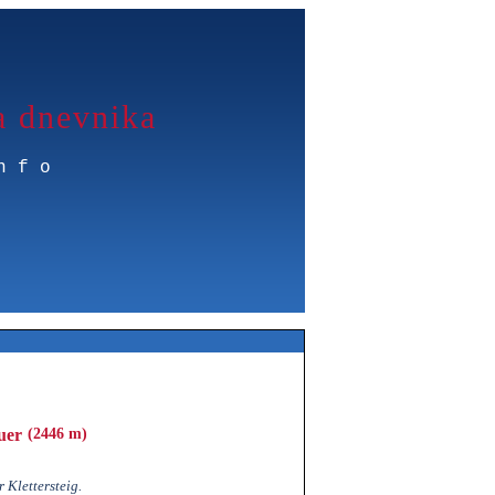
a dnevnika
nfo
uer
(2446 m)
 Klettersteig.