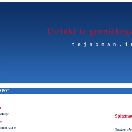
Utrinki iz gorniškeg
tejaoman.i
 POT
a
Gebirge
Spitzma
če
stoder, 633 m
Stodertaler