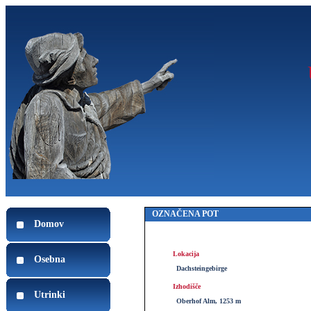
OZNAČENA POT
Domov
Lokacija
Osebna
Dachsteingebirge
Izhodišče
Utrinki
Oberhof Alm, 1253 m