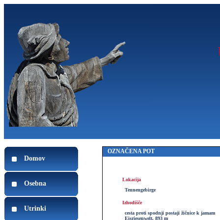
OZNAČENA POT
Domov
Lokacija
Osebna
Tennengebirge
Izhodišče
Utrinki
cesta proti spodnji postaji žičnice k jamam
Eisriesenwelt, 893 m