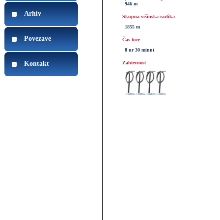
946 m
Arhiv
Skupna višinska razlika
1855 m
Povezave
Čas ture
8 ur 30 minut
Kontakt
Zahtevnost