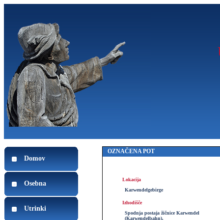
OZNAČENA POT
Domov
Lokacija
Osebna
Karwendelgebirge
Izhodišče
Utrinki
Spodnja postaja žičnice Karwendel
(Karwendelbahn),