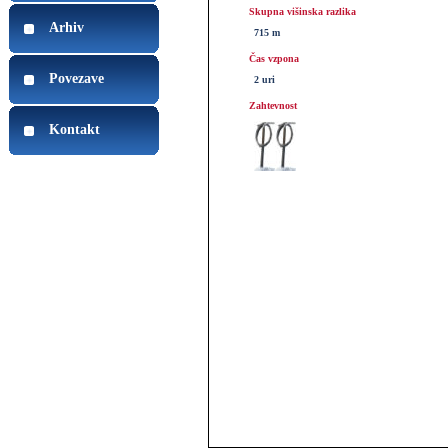
Skupna višinska razlika
Arhiv
715 m
Čas vzpona
Povezave
2 uri
Zahtevnost
Kontakt