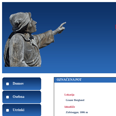
OZNAČENA POT
Domov
Lokacija
Osebna
Grazer Bergland
Izhodišče
Utrinki
Zirbisegger, 1006 m