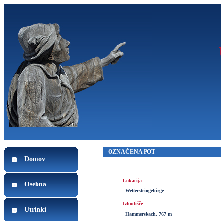
OZNAČENA POT
Domov
Lokacija
Osebna
Wettersteingebirge
Izhodišče
Utrinki
Hammersbach, 767 m