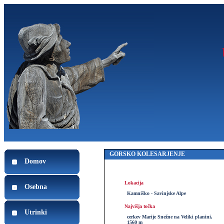
GORSKO KOLESARJENJE
Domov
Lokacija
Osebna
Kamniško - Savinjske Alpe
Najvišja točka
Utrinki
cerkev Marije Snežne na Veliki planini,
1560 m